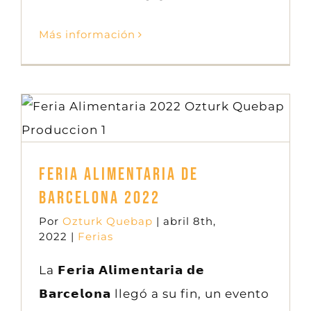
Más información
Feria Alimentaria de Barcelona 2022
Ferias
Feria Alimentaria de
Barcelona 2022
Por
Ozturk Quebap
|
abril 8th,
2022
|
Ferias
La 𝗙𝗲𝗿𝗶𝗮 𝗔𝗹𝗶𝗺𝗲𝗻𝘁𝗮𝗿𝗶𝗮 𝗱𝗲
𝗕𝗮𝗿𝗰𝗲𝗹𝗼𝗻𝗮 llegó a su fin, un evento