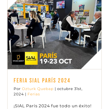
Feria SIAL París 2024
Ferias
Feria SIAL París 2024
Por
Ozturk Quebap
|
octubre 31st,
2024
|
Ferias
¡SIAL París 2024 fue todo un éxito!