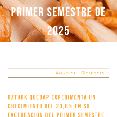
primer semestre de
2025
Anterior
Siguiente
OZTURK QUEBAP experimenta un
crecimiento del 23,8% en su
facturación del primer semestre