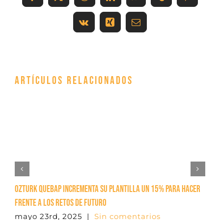
Facebook
X
Reddit
LinkedIn
WhatsApp
Tumblr
Pinteres
Vk
Xing
Correo
electrónico
Artículos relacionados
OZTURK QUEBAP incrementa su plantilla un 15% para hacer
frente a los retos de futuro
mayo 23rd, 2025
|
Sin comentarios