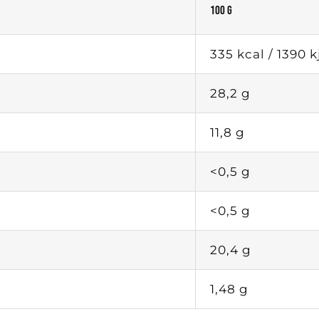
100 g
335 kcal / 1390 k
28,2 g
11,8 g
<0,5 g
<0,5 g
20,4 g
1,48 g