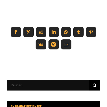
Share This Event Info!
Facebook
X
Reddit
LinkedIn
WhatsApp
Tumblr
Pinteres
Vk
Xing
Correo
electrónico
Buscar:
Entradas recientes