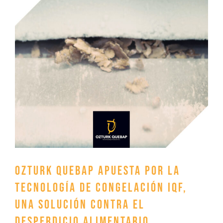
grande
Ozturk Quebap apuesta por la
tecnología de congelación IQF,
una solución contra el
desperdicio alimentario.