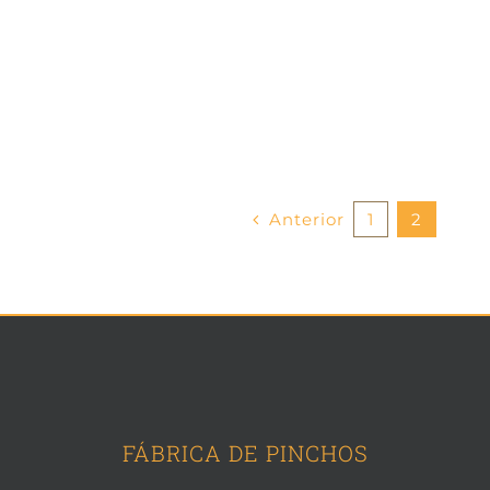
Berenjena Rellena
Berenjena Rellena
Anterior
1
2
FÁBRICA DE PINCHOS